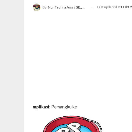
Last updated
31 Okt 
By
Nur Fadhila Amri, SE., Ak., M.Si
mplikasi
: Pemangku ke