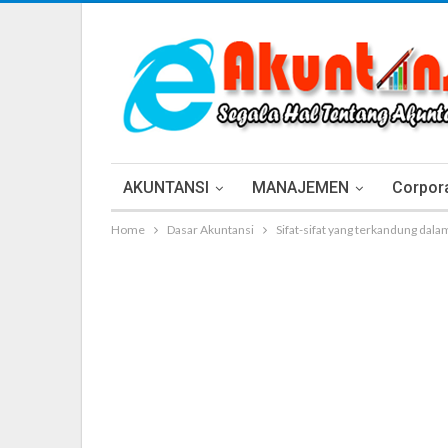
AKUNTANSI
MANAJEMEN
Corpora
Home
Dasar Akuntansi
Sifat-sifat yang terkandung dala