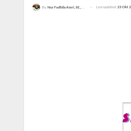
Last updated
23 Okt 
By
Nur Fadhila Amri, SE., Ak., M.Si