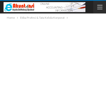
Home
Etika Profesi & Tata Kelola Korporat