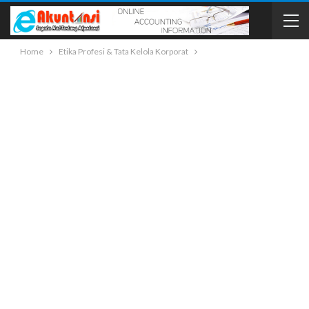
Home
Etika Profesi & Tata Kelola Korporat