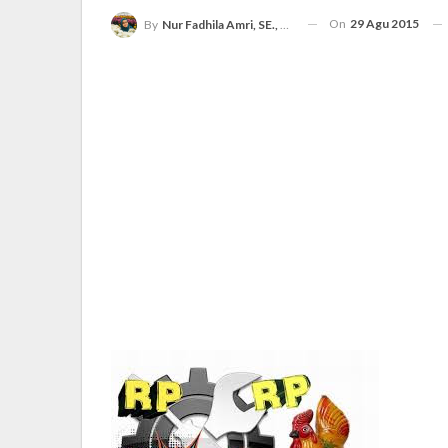
On
29 Agu 2015
By
Nur Fadhila Amri, SE., Ak., M.Si