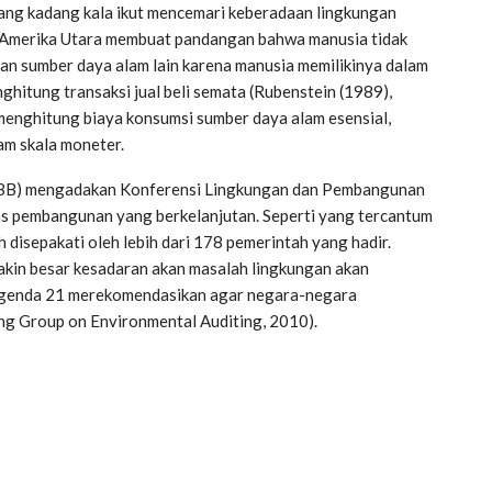
yang kadang kala ikut mencemari keberadaan lingkungan
h Amerika Utara membuat pandangan bahwa manusia tidak
dan sumber daya alam lain karena manusia memilikinya dalam
hitung transaksi jual beli semata (Rubenstein (1989),
 menghitung biaya konsumsi sumber daya alam esensial,
am skala moneter.
PBB) mengadakan Konferensi Lingkungan dan Pembangunan
as pembangunan yang berkelanjutan. Seperti yang tercantum
disepakati oleh lebih dari 178 pemerintah yang hadir.
kin besar kesadaran akan masalah lingkungan akan
Agenda 21 merekomendasikan agar negara-negara
g Group on Environmental Auditing, 2010).