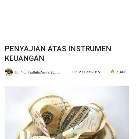
PENYAJIAN ATAS INSTRUMEN
KEUANGAN
On
27 Des 2015
1,403
By
Nur Fadhila Amri, SE., Ak., M.Si