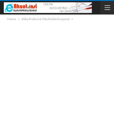
Home
Etika Profesi & Tata Kelola Korporat