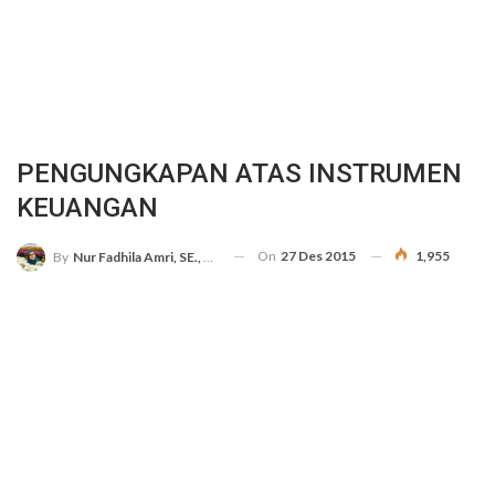
PENGUNGKAPAN ATAS INSTRUMEN
KEUANGAN
On
27 Des 2015
1,955
By
Nur Fadhila Amri, SE., Ak., M.Si