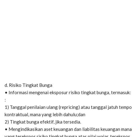
d. Risiko Tingkat Bunga
• Informasi mengenai eksposur risiko tingkat bunga, termasuk:
:
1) Tanggal penilaian ulang (repricing) atau tanggal jatuh tempo
kontraktual, mana yang lebih dahulu;dan
2) Tingkat bunga efektif, jika tersedia.
• Mengindikasikan aset keuangan dan liabilitas keuangan mana
yang terekspos risiko tingkat bunga atas nilai wajar, terekspos