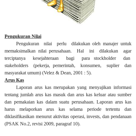
Pengukuran Nilai
Pengukuran
nilai
perlu
dilakukan oleh manajer untuk
memaksimalkan nilai perusahaan.
Hal
ini
dilakukan
agar
terciptanya
kesejahteraan
bagi
para stockholder
dan
stakeholders
(pekerja, pemerintah,
konsumen,
suplier
dan
masyarakat umum) (Velez & Dean, 2001 : 5)
.
Arus Kas
Laporan arus kas merupakan yang menyajikan informasi
tentang jumlah arus kas masuk dan arus kas keluar atau sumber
dan pemakaian kas dalam suatu perusahaan. Laporan arus kas
harus melaporkan arus kas selama periode tertentu dan
diklasifikasikan menurut aktivitas operasi, invests, dan pendanaan
(PSAK No.2, revisi 2009, paragraf 10).