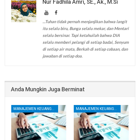
Nur Fadhila Amri, SE., Ak., M.Si
...Tuhan tidak pernah menjanjikan bahwa langit
itu selalu biru, Bunga selalu mekar, dan Mentari
selalu bersinar. Tapi ketahuilah bahwa DIA
selalu memberi pelangi di setiap badai, Senyum
di setiap air mata, Berkah di setiap cobaan, dan
jawaban di setiap doa.
Anda Mungkin Juga Berminat
MANAJEMEN KEUANGAN
MANAJEMEN KEUANGAN