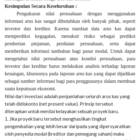
Kesimpulan Secara Keseluruhan :
Pengukuran nilai perusahaan dengan menggunakan
informasi arus kas sangat dibutuhkan oleh banyak pihak, seperti
investor dan kreditor. Karena manfaat data arus kas dapat
memprediksi kegagalan, menaksir risiko sebagai prediksi
pemberian pinjaman, penilaian perusahaan, serta dapat
memberikan informasi tambahan bagi pasar modal. Untuk dapat
mengetahui nilai perusahaan atau kondisi perusahaan, para
investor dan kreditur harus melakukan analisis terhadap laporan
keuangan, khususnya pada l
aporan arus kas
yang
dapat dijadikan
sebagai sumber informasi bagi para penggunanya dalam membuat
suatu keputusan ekonomi
.
Nilai dari investasi adalah penjumlahan seluruh arus kas yang
telah didiskonto (net present value). Prinsip tersebut
diterapkan untuk menilai kelayakan sebuah proyek baru.
1. Jika proyek baru tersebut menghasilkan tingkat
pengembalian yang lebih besar daripada yang dipersyaratkan
oleh penyedia modal (kreditor dan pemegang saham) maka