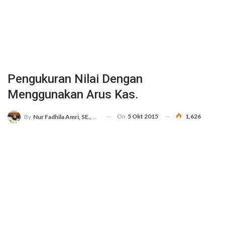
Pengukuran Nilai Dengan
Menggunakan Arus Kas.
On
5 Okt 2015
1,626
By
Nur Fadhila Amri, SE., Ak., M.Si