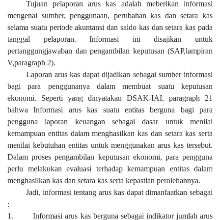
Tujuan pelaporan arus kas adalah meberikan informasi
mengenai sumber, penggunaan, perubahan kas dan setara kas
selama suatu periode akuntansi dan saldo kas dan setara kas pada
tanggal pelaporan. Informasi ini disajikan untuk
pertanggungjawaban dan pengambilan keputusan (SAP,lampiran
V,paragraph 2).
Laporan arus kas dapat dijadikan sebagai sumber informasi
bagi para penggunanya dalam membuat suatu keputusan
ekonomi. Seperti yang dinyatakan DSAK-IAI, paragraph 21
bahwa Informasi arus kas suatu entitas berguna bagi para
pengguna laporan keuangan sebagai dasar untuk menilai
kemampuan entitas dalam menghasilkan kas dan setara kas serta
menilai kebutuhan entitas untuk menggunakan arus kas tersebut.
Dalam proses pengambilan keputusan ekonomi, para pengguna
perlu melakukan evaluasi terhadap kemampuan entitas dalam
menghasilkan kas dan setara kas serta kepastian perolehannya.
Jadi, informasi tentang arus kas dapat dimanfaatkan sebagai
:
1.
Informasi arus kas berguna sebagai indikator jumlah arus