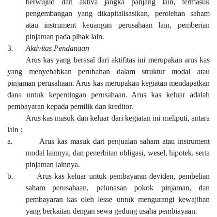
berwujud dan aktiva jangka panjang lain, termasuk
pengembangan yang dikapitalisasikan, perolehan saham
atau instrument keuangan perusahaan lain, pemberian
pinjaman pada pihak lain.
3.
Aktivitas Pendanaan
Arus kas yang berasal dari aktifitas ini merupakan arus kas
yang menyebabkan perubahan dalam struktur modal atau
pinjaman perusahaan. Arus kas merupakan kegiatan mendapatkan
dana untuk kepentingan perusahaan. Arus kas keluar adalah
pembayaran kepada pemilik dan kreditor.
Arus kas masuk dan keluar dari kegiatan ini meliputi, antara
lain :
a.
Arus kas masuk dari penjualan saham atau instrument
modal lainnya, dan penerbitan obligasi, wesel, hipotek, serta
pinjaman lainnya.
b.
Arus kas keluar untuk pembayaran deviden, pembelian
saham perusahaan, pelunasan pokok pinjaman, dan
pembayaran kas oleh lesse untuk mengurangi kewajiban
yang berkaitan dengan sewa gedung usaha pembiayaan.