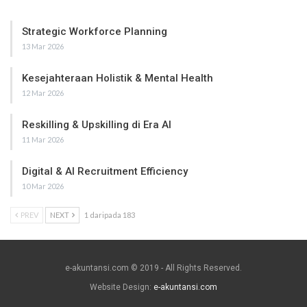
Strategic Workforce Planning
13 Mar 2026
Kesejahteraan Holistik & Mental Health
12 Mar 2026
Reskilling & Upskilling di Era AI
11 Mar 2026
Digital & AI Recruitment Efficiency
10 Mar 2026
PREV
NEXT
1 daripada 183
e-akuntansi.com © 2019 - All Rights Reserved.
Website Design:
e-akuntansi.com