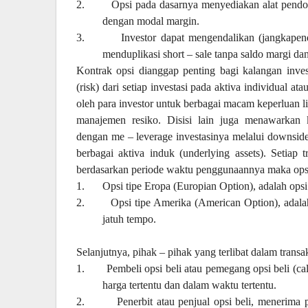
2.
Opsi pada dasarnya menyediakan alat pendo
dengan modal margin.
3.
Investor dapat mengendalikan (jangkapend
menduplikasi short – sale tanpa saldo margi da
Kontrak opsi dianggap penting bagi kalangan inves
(risk) dari setiap investasi pada aktiva individual a
oleh para investor untuk berbagai macam keperluan li
manajemen resiko. Disisi lain juga menawarkan 
dengan me – leverage investasinya melalui downside r
berbagai aktiva induk (underlying assets). Setiap 
berdasarkan periode waktu penggunaannya maka opsi 
1.
Opsi tipe Eropa (Europian Option), adalah opsi
2.
Opsi tipe Amerika (American Option), adala
jatuh tempo.
Selanjutnya, pihak – pihak yang terlibat dalam transaksi
1.
Pembeli opsi beli atau pemegang opsi beli (ca
harga tertentu dan dalam waktu tertentu.
2.
Penerbit atau penjual opsi beli, menerima