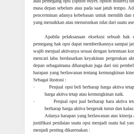
atau pemegang opsi (option buyer, option holders) un
masa depan sebelum atau pada saat jatuh tempo. Ad
pencerminan adanya kebebasan untuk memilih dan m
yang menaikkan atau menurunkan nilai dari suatu ase
Apabila pelaksanaan eksekusi sebuah hak 
pemegang hak opsi dapat memberikannya sampai jatuh
wajib menjual aktivanya sesuai dengan ketentuan kontr
mencari laba berdasarkan keyakinan pergerakan ak
depan sebagaimana diharapkan juga dari sisi pembe
harapan yang berlawanan tentang kemungkinan kiner
Sebagai ilustrasi :
·
Penjual opsi beli berharap harga aktiva tet
harga aktiva tetap atau kemungkinan naik.
·
Penjual opsi jual berharap hara aktiva 
berharap harga aktiva bergerak turun dan kal
Adanya harapan yang berlawanan atas kinerja 
justifikasi penilaian suatu opsi menjadi suatu hal y
menjadi penting dikarenakan :