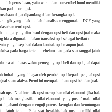
kan oleh perusahaan, yaitu waran dan convertibel bond memiliki
kan pada teori opsi.
erusahaan dapat dipandang dalam kerangka opsi.
 strategik yang tidak mudah dianalisis menggunakan DCF yang
rdasarkan teori opsi.
ahami apa yang dimaksud dengan opsi beli dan opsi jual maka
ang biasa digunakan dalam transaksi opsi sebagai berikut :
tentu yang disepakati dalam kontrak opsi maupun jual.
aktiva pada harga tertentu sebelum atau pada saat tanggal jatuh
aluarsa atau batas waktu pemegang opsi beli dan opsi jual dapat
lah imbalan yang dibayar oleh pembeli opsi kepada penjual opsi
al suatu aktiva. Premi ini merupakan hara opsi beli dan jual.
buah opsi. Nilai intrinsik opsi merupakan nilai ekonomis jika hak
psi tidak menghasilkan nilai ekonomis yang positif maka nilai
dapat dipahami dengan menguji potensi kerugian dan keuntungan
tau jatuh tempo. Pada saat berakhir, hak opsi memiliki nilai