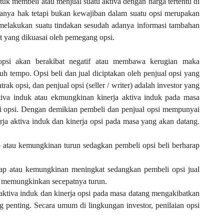
tuk membeli atau menjual suatu aktiva dengan harga tertentu di
anya hak tetapi bukan kewajiban dalam suatu opsi merupakan
elakukan suatu tindakan sesudah adanya informasi tambahan
t yang dikuasai oleh pemegang opsi.
opsi akan berakibat negatif atau membawa kerugian maka
 tempo. Opsi beli dan jual diciptakan oleh penjual opsi yang
ak opsi, dan penjual opsi (seller / writer) adalah investor yang
tiva induk atau ekmungkinan kinerja aktiva induk pada masa
li opsi. Dengan demikian pembeli dan penjual opsi mempunyai
ja aktiva induk dan kinerja opsi pada masa yang akan datang.
ap atau kemungkinan turun sedagkan pembeli opsi beli berharap
tetap atau kemungkinan meningkat sedangkan pembeli opsi jual
au memungkinkan secepatnya turun.
aktiva induk dan kinerja opsi pada masa datang mengakibatkan
ang penting. Secara umum di lingkungan investor, penilaian opsi