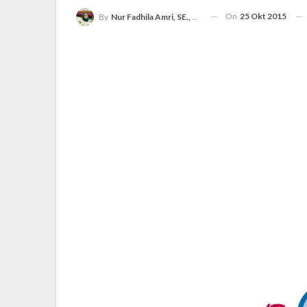
On
25 Okt 2015
By
Nur Fadhila Amri, SE., Ak., M.Si