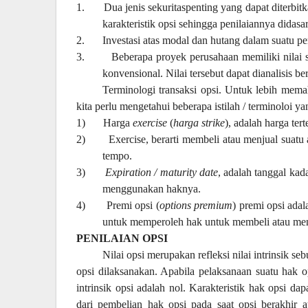
1.
Dua jenis sekuritaspenting yang dapat diterbit
karakteristik opsi sehingga penilaiannya didasar
2.
Investasi atas modal dan hutang dalam suatu p
3.
Beberapa proyek perusahaan memiliki nilai
konvensional. Nilai tersebut dapat dianalisis be
Terminologi transaksi opsi. Untuk lebih mem
kita perlu mengetahui beberapa istilah / terminoloi y
1)
Harga
exercise
(
harga strike
), adalah harga ter
2)
Exercise, berarti membeli atau menjual suatu 
tempo.
3)
Expiration / maturity date
, adalah tanggal kad
menggunakan haknya.
4)
Premi opsi (
options premium
) premi opsi ada
untuk memperoleh hak untuk membeli atau menju
PENILAIAN OPSI
Nilai opsi merupakan refleksi nilai intrinsik se
opsi dilaksanakan. Apabila pelaksanaan suatu hak o
intrinsik opsi adalah nol. Karakteristik hak opsi 
dari pembelian hak opsi pada saat opsi berakhir a