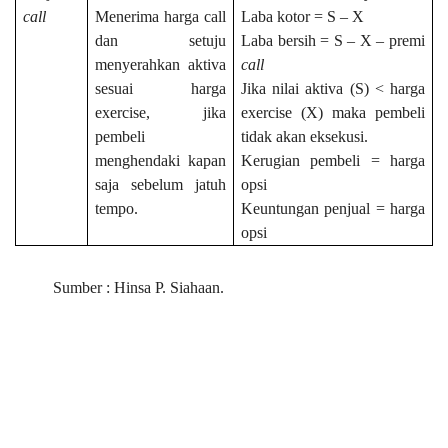
call
Menerima harga call
Laba kotor = S – X
dan setuju
Laba bersih = S – X – premi
menyerahkan aktiva
call
sesuai harga
Jika nilai aktiva (S) < harga
exercise, jika
exercise (X) maka pembeli
pembeli
tidak akan eksekusi.
menghendaki kapan
Kerugian pembeli = harga
saja sebelum jatuh
opsi
tempo.
Keuntungan penjual = harga
opsi
Sumber : Hinsa P. Siahaan.