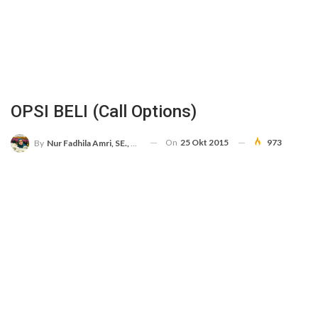
OPSI BELI (Call Options)
On
25 Okt 2015
973
By
Nur Fadhila Amri, SE., Ak., M.Si