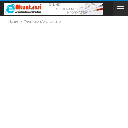
Home
Teori-teori Akuntansi