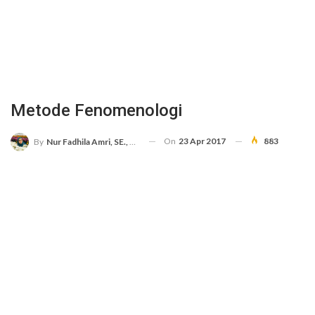
Metode Fenomenologi
On
23 Apr 2017
883
By
Nur Fadhila Amri, SE., Ak., M.Si