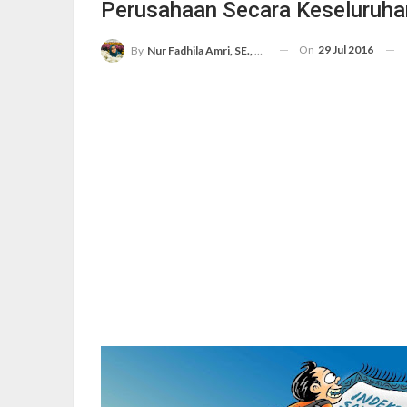
Perusahaan Secara Keseluruha
On
29 Jul 2016
By
Nur Fadhila Amri, SE., Ak., M.Si