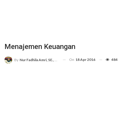
Menajemen Keuangan
On
18 Apr 2016
484
By
Nur Fadhila Amri, SE., Ak., M.Si