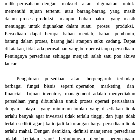
milik perusahaan dengan
maksud
akan
digunakan
untuk
memenuhi
tujuan
tertentu
atau
barang-barang
yang
masih
dalam proses produksi
maupun bahan baku
yang masih
menunggu untuk digunakan dalam suatu
proses
produksi.
Persediaan
dapat
berupa
bahan
mentah,
bahan
pembantu,
barang dalam proses, barang jadi ataupun suku cadang. Dapat
dikatakan, tidak ada perusahaan yang beroperasi tanpa persediaan.
Pentingnya persediaan sehingga menjadi salah satu pos aktiva
lancar.
Pengaturan
persediaan
akan
berpengaruh
terhadap
berbagai
fungsi
bisnis
seperti operation,
marketing,
dan
financial.
Tujuan
inventory
management
adalah
menyediakan
persediaan
yang
dibutuhkan
untuk
proses
operasi
perusahaan
dengan
biaya
yang minimum.Jumlah yang disediakan tidak
terlalu banyak agar investasi tidak terlalu tinggi, dan juga tidak
terlalu sedikit agar jika terjadi kekurangan harga persediaan tidak
terlalu mahal. Dengan demikian, definisi manajemen persediaan
adalah kegiatan yang berhubungan dengan perencanaan,