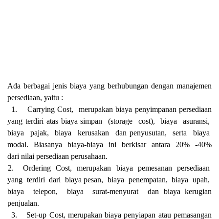
Ada berbagai jenis biaya yang berhubungan dengan manajemen
persediaan, yaitu :
1.
Carrying Cost,
merupakan biaya penyimpanan persediaan
yang terdiri atas biaya simpan
(storage
cost),
biaya
asuransi,
biaya
pajak,
biaya
kerusakan
dan penyusutan,
serta
biaya
modal.
Biasanya
biaya-biaya
ini
berkisar
antara
20%
-40%
dari nilai persediaan perusahaan.
2.
Ordering
Cost,
merupakan
biaya
pemesanan
persediaan
yang
terdiri
dari
biaya pesan,
biaya
penempatan,
biaya
upah,
biaya
telepon,
biaya
surat-menyurat
dan biaya kerugian
penjualan.
3.
Set-up Cost, merupakan biaya penyiapan atau pemasangan