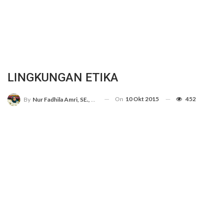
LINGKUNGAN ETIKA
On
10 Okt 2015
452
By
Nur Fadhila Amri, SE., Ak., M.Si