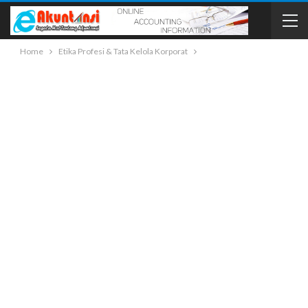
Home
Etika Profesi & Tata Kelola Korporat