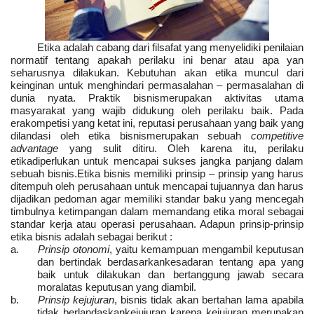
Etika adalah cabang dari filsafat yang menyelidiki penilaian
normatif tentang apakah perilaku ini benar atau apa yan
seharusnya dilakukan. Kebutuhan akan etika muncul dari
keinginan untuk menghindari permasalahan – permasalahan di
dunia nyata. Praktik bisnismerupakan aktivitas utama
masyarakat yang wajib didukung oleh perilaku baik. Pada
erakompetisi yang ketat ini, reputasi perusahaan yang baik yang
dilandasi oleh etika bisnismerupakan sebuah
competitive
advantage
yang sulit ditiru. Oleh karena itu, perilaku
etikadiperlukan untuk mencapai sukses jangka panjang dalam
sebuah bisnis.Etika bisnis memiliki prinsip – prinsip yang harus
ditempuh oleh perusahaan untuk mencapai tujuannya dan harus
dijadikan pedoman agar memiliki standar baku yang mencegah
timbulnya ketimpangan dalam memandang etika moral sebagai
standar kerja atau operasi perusahaan. Adapun prinsip-prinsip
etika bisnis adalah sebagai berikut :
a.
Prinsip otonomi
, yaitu kemampuan mengambil keputusan
dan bertindak berdasarkankesadaran tentang apa yang
baik untuk dilakukan dan bertanggung jawab secara
moralatas keputusan yang diambil.
b.
Prinsip kejujuran
, bisnis tidak akan bertahan lama apabila
tidak berlandaskankejujuran karena kejujuran merupakan