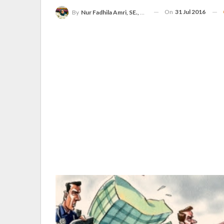
On
31 Jul 2016
By
Nur Fadhila Amri, SE., Ak., M.Si