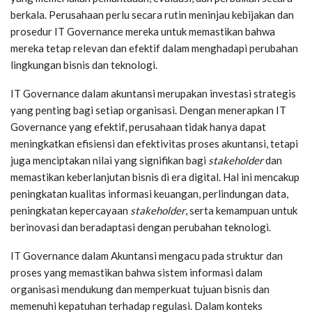
berkala. Perusahaan perlu secara rutin meninjau kebijakan dan
prosedur IT Governance mereka untuk memastikan bahwa
mereka tetap relevan dan efektif dalam menghadapi perubahan
lingkungan bisnis dan teknologi.
IT Governance dalam akuntansi merupakan investasi strategis
yang penting bagi setiap organisasi. Dengan menerapkan IT
Governance yang efektif, perusahaan tidak hanya dapat
meningkatkan efisiensi dan efektivitas proses akuntansi, tetapi
juga menciptakan nilai yang signifikan bagi
stakeholder
dan
memastikan keberlanjutan bisnis di era digital. Hal ini mencakup
peningkatan kualitas informasi keuangan, perlindungan data,
peningkatan kepercayaan
stakeholder
, serta kemampuan untuk
berinovasi dan beradaptasi dengan perubahan teknologi.
IT Governance dalam Akuntansi mengacu pada struktur dan
proses yang memastikan bahwa sistem informasi dalam
organisasi mendukung dan memperkuat tujuan bisnis dan
memenuhi kepatuhan terhadap regulasi. Dalam konteks