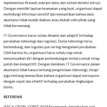
implementasi firewall, enkripsi data, dan sistem deteksi intrusi.
Dengan memiliki lapisan keamanan yang kuat, organisasi dapat
melindungi informasi sensitif dan memastikan bahwa data
akuntansi tidak mudah diakses atau diubah oleh pihak yang
tidak berwenang.
IT Governance harus selalu dinamis dan adaptif terhadap
perubahan teknologi dan regulasi. Dunia teknologi terus
berkembang, dan regulasi pun sering mengalami perubahan.
Oleh karena itu, organisasi harus selalu siap untuk
menyesuaikan diri dengan perkembangan terbaru untuk tetap
patuh dan kompetitif. Dengan demikian, IT Governance dalam
akuntansi tidak hanya tentang pengelolaan teknologi, tetapi
juga tentang memastikan bahwa organisasi dapat merespons
dengan cepat dan efektif terhadap perubahan lingkungan
bisnis.
REFERENSI
ISACA. (2018).
COBIT 2019 Framework: Introduction and