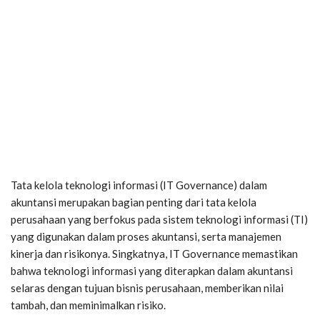
Tata kelola teknologi informasi (IT Governance) dalam
akuntansi merupakan bagian penting dari tata kelola
perusahaan yang berfokus pada sistem teknologi informasi (TI)
yang digunakan dalam proses akuntansi, serta manajemen
kinerja dan risikonya. Singkatnya, IT Governance memastikan
bahwa teknologi informasi yang diterapkan dalam akuntansi
selaras dengan tujuan bisnis perusahaan, memberikan nilai
tambah, dan meminimalkan risiko.