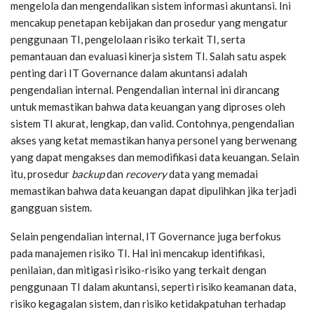
mengelola dan mengendalikan sistem informasi akuntansi. Ini
mencakup penetapan kebijakan dan prosedur yang mengatur
penggunaan TI, pengelolaan risiko terkait TI, serta
pemantauan dan evaluasi kinerja sistem TI. Salah satu aspek
penting dari IT Governance dalam akuntansi adalah
pengendalian internal. Pengendalian internal ini dirancang
untuk memastikan bahwa data keuangan yang diproses oleh
sistem TI akurat, lengkap, dan valid. Contohnya, pengendalian
akses yang ketat memastikan hanya personel yang berwenang
yang dapat mengakses dan memodifikasi data keuangan. Selain
itu, prosedur
backup
dan
recovery
data yang memadai
memastikan bahwa data keuangan dapat dipulihkan jika terjadi
gangguan sistem.
Selain pengendalian internal, IT Governance juga berfokus
pada manajemen risiko TI. Hal ini mencakup identifikasi,
penilaian, dan mitigasi risiko-risiko yang terkait dengan
penggunaan TI dalam akuntansi, seperti risiko keamanan data,
risiko kegagalan sistem, dan risiko ketidakpatuhan terhadap