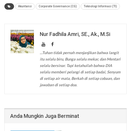
Akuntansi
Corporate Governance (CG)
Teknologi Informasi (TI)
Nur Fadhila Amri, SE., Ak., M.Si
...Tuhan tidak pernah menjanjikan bahwa langit
itu selalu biru, Bunga selalu mekar, dan Mentari
selalu bersinar. Tapi ketahuilah bahwa DIA
selalu memberi pelangi di setiap badai, Senyum
di setiap air mata, Berkah di setiap cobaan, dan
jawaban di setiap doa.
Anda Mungkin Juga Berminat