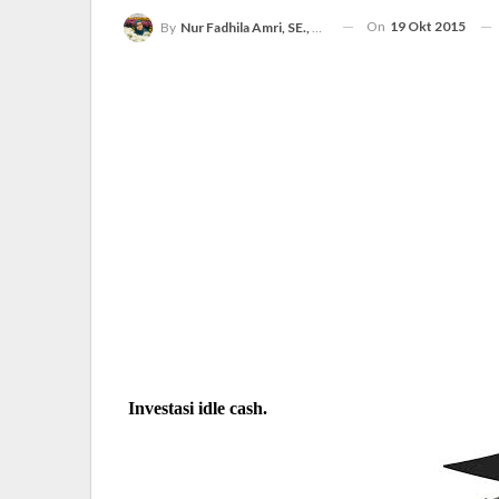
On
19 Okt 2015
By
Nur Fadhila Amri, SE., Ak., M.Si
Investasi idle cash.