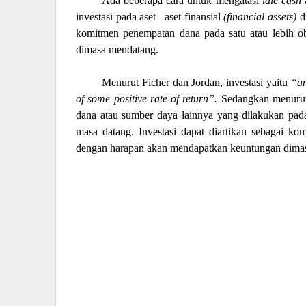
Ada beberapa cara untuk mengatasi
idle cash
investasi pada aset– aset finansial
(financial assets)
d
komitmen penempatan dana pada satu atau lebih o
dimasa mendatang.
Menurut Ficher dan Jordan, investasi yaitu
“an
of some positive rate of return”
.
Sedangkan menurut 
dana atau sumber daya lainnya yang dilakukan pada
masa datang
. Investasi dapat diartikan sebagai k
dengan harapan akan mendapatkan keuntungan dima