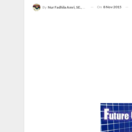
On
8 Nov 2015
By
Nur Fadhila Amri, SE., Ak., M.Si