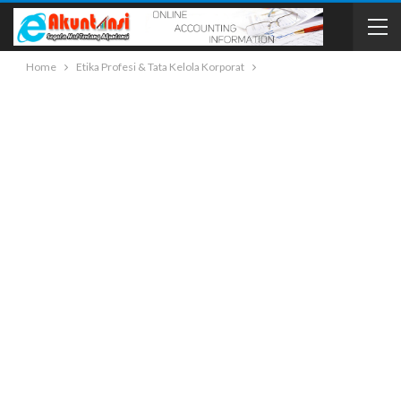
Home
Etika Profesi & Tata Kelola Korporat