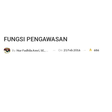
FUNGSI PENGAWASAN
On
21 Feb 2016
686
By
Nur Fadhila Amri, SE., Ak., M.Si