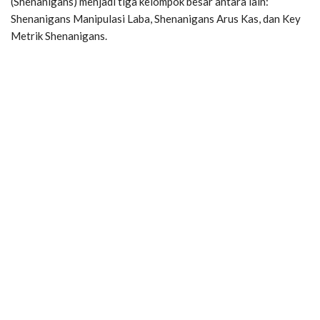
(Shenanigans) menjadi tiga kelompok besar antara lain:
Shenanigans Manipulasi Laba, Shenanigans Arus Kas, dan Key
Metrik Shenanigans.