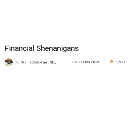
Financial Shenanigans
On
25 Des 2015
1,977
By
Nur Fadhila Amri, SE., Ak., M.Si