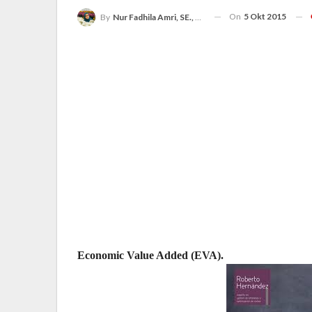
On
5 Okt 2015
By
Nur Fadhila Amri, SE., Ak., M.Si
Economic Value Added (EVA).