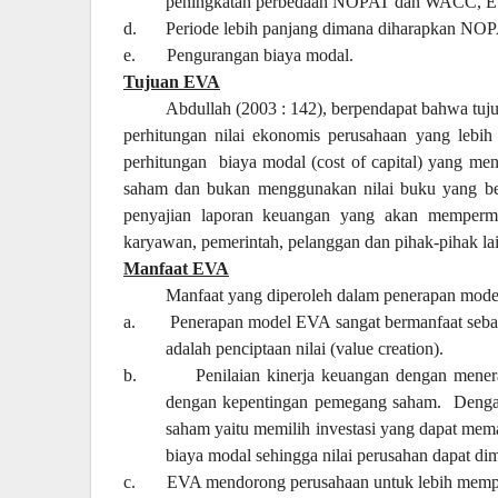
peningkatan perbedaan NOPAT dan WACC, E
d.
Periode lebih panjang dimana diharapkan NO
e.
Pengurangan biaya modal.
Tujuan EVA
Abdullah (2003 : 142), berpendapat bahwa tu
perhitungan nilai ekonomis perusahaan yang lebih 
perhitungan
biaya modal (cost of capital) yang me
saham dan bukan menggunakan nilai buku yang ber
penyajian laporan keuangan yang akan mempermud
karyawan, pemerintah, pelanggan dan pihak-pihak la
Manfaat EVA
Manfaat yang diperoleh dalam penerapan model
a.
Penerapan model EVA sangat bermanfaat sebaga
adalah penciptaan nilai (value creation).
b.
Penilaian kinerja keuangan dengan men
dengan kepentingan pemegang saham.
Denga
saham yaitu memilih investasi yang dapat m
biaya modal sehingga nilai perusahan dapat di
c.
EVA mendorong perusahaan untuk lebih mempe