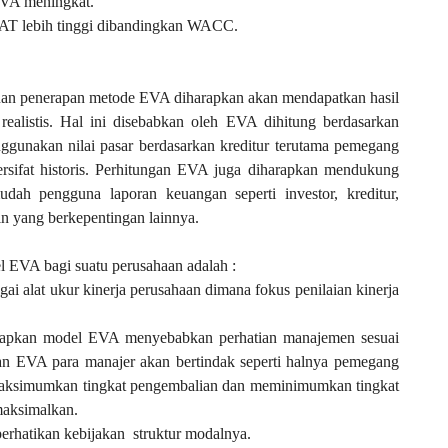
VA meningkat.
PAT lebih tinggi dibandingkan WACC.
juan penerapan metode EVA diharapkan akan mendapatkan hasil
realistis. Hal ini disebabkan oleh EVA dihitung berdasarkan
nggunakan nilai pasar berdasarkan kreditur terutama pemegang
sifat historis. Perhitungan EVA juga diharapkan mendukung
ah pengguna laporan keuangan seperti investor, kreditur,
in yang berkepentingan lainnya.
 EVA bagi suatu perusahaan adalah :
i alat ukur kinerja perusahaan dimana fokus penilaian kinerja
erapkan model EVA menyebabkan perhatian manajemen sesuai
n EVA para manajer akan bertindak seperti halnya pemegang
emaksimumkan tingkat pengembalian dan meminimumkan tingkat
maksimalkan.
rhatikan kebijakan
struktur modalnya.