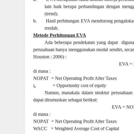
lain baik berupa perbandingan dengan mengg
(trend).
b.
Hasil perhitungan EVA mendorong pengalokas
rendah.
Metode Perhitungan EVA
Ada beberapa pendekatan yang dapat
digun
perusahaan hanya menggunakan modal sendiri, secar
Houston : 2006) :
EVA = 
di mana :
NOPAT
= Net Operating Profit After Taxes
i
= Opportunity cost of equity
e
Namun, manakala dalam struktur perusahaan t
dapat dirumuskan sebagai berikut:
EVA = NO
di mana :
NOPAT
= Net Operating Profit After Taxes
WACC
= Weighted Average Cost of Capital