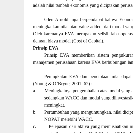
adalah nilai tambah ekonomis yang diciptakan perusah
Glen Arnold juga berpendapat bahwa Econo
meningkatkan nilai atau value added
dari modal yan
Oleh karenanya EVA merupakan selisih laba operasi 
dengan biaya modal (Cost of Capital).
Prinsip EVA
Prinsip EVA memberikan sistem pengukuran 
manajemen perusahaan karena EVA berhubungan langs
Peningkatan EVA dan penciptaan nilai dapat 
(Young & O’Bryne, 2001: 62) :
a.
Meningkatnya pengembalian atas modal yang 
sedangkan WACC dan modal yang diinvestasi
meningkat.
b.
Pertumbuhan yang menguntungkan, nilai dicip
NOPAT melebihi WACC.
c.
Pelepasan dari aktiva yang memusnahkan ni