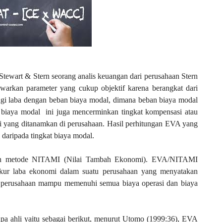
ewart & Stern seorang analis keuangan dari perusahaan Stern
rkan parameter yang cukup objektif karena berangkat dari
angi laba dengan beban biaya modal, dimana beban biaya modal
 biaya modal
ini juga mencerminkan tingkat kompensasi atau
asi yang ditanamkan di perusahaan. Hasil perhitungan EVA yang
i daripada tingkat biaya modal.
ngan metode NITAMI (Nilai Tambah Ekonomi). EVA/NITAMI
ur laba ekonomi dalam suatu perusahaan yang menyatakan
a perusahaan mampu memenuhi semua biaya operasi dan biaya
a ahli yaitu sebagai berikut, menurut Utomo (1999:36), EVA