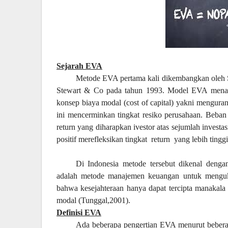
Sejarah EVA
Metode EVA pertama kali dikembangkan oleh St
Stewart & Co pada tahun 1993. Model EVA menawa
konsep biaya modal (cost of capital) yakni mengur
ini mencerminkan tingkat resiko perusahaan. Beban
return yang diharapkan ivestor atas sejumlah invest
positif merefleksikan tingkat
return
yang lebih tingg
Di Indonesia metode tersebut dikenal de
adalah metode manajemen keuangan untuk menguk
bahwa kesejahteraan hanya dapat tercipta manakal
modal (Tunggal,2001).
Definisi EVA
Ada beberapa pengertian EVA menurut beberap