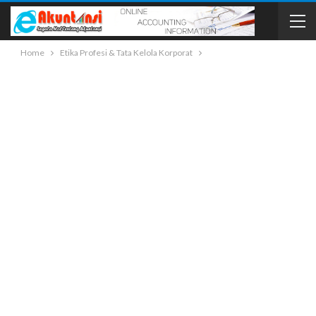
Home
Etika Profesi & Tata Kelola Korporat