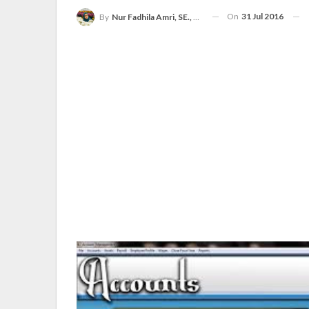
On
31 Jul 2016
By
Nur Fadhila Amri, SE., Ak., M.Si