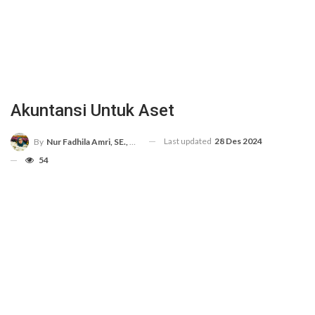
Akuntansi Untuk Aset
Last updated
28 Des 2024
By
Nur Fadhila Amri, SE., Ak., M.Si
54