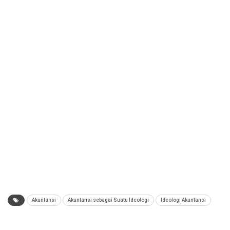
Akuntansi
Akuntansi sebagai Suatu Ideologi
Ideologi Akuntansi