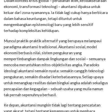
Dalam konteks krisis global – perubahan iklim, ketidaksetaraan
ekonomi, transformasi teknologi – akuntansi dipaksa untuk
keluar dari zona nyamannya. Ia tidak lagi cukup hanya berbicara
dalam bahasa keuntungan, tetapi dituntut untuk
mengembangkan epistemologi baru yang lebih sensitif
terhadap kompleksitas kehidupan.
Muncul praktik-praktik alternatif yang berupaya melampaui
paradigma akuntansi tradisional. Akuntansi sosial, model
ekonomi berbasis nilai, sistem pengukuran yang
mempertimbangkan dampak lingkungan dan sosial – semuanya
mencoba meruntuhkan mitos objektivitas angka. Paradoks
ideologi akuntansi semakin nyata: semakin canggih teknologi
pengukuran, semakin disadari keterbatasannya. Setiap upaya
untuk menangkap realitas dalam bingkai angka adalah sekaligus
pencapaian dan kegagalan – sebuah usaha yang mulia namun
tak pernah sepenuhnya berhasil.
Ke depan, akuntansi mungkin tidak lagi tentang pencatatan
yang akurat, tetapi tentang kemampuan untuk membaca,