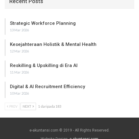
Recent Posts
Strategic Workforce Planning
13 Mar 2026
Kesejahteraan Holistik & Mental Health
12 Mar 2026
Reskilling & Upskilling di Era AI
11 Mar 2026
Digital & AI Recruitment Efficiency
10 Mar 2026
PREV
NEXT
1 daripada 183
e-akuntansi.com © 2019 - All Rights Reserved.
Website Design:
e-akuntansi.com