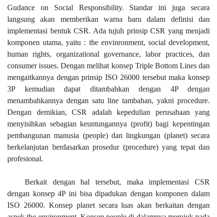
Gudance on Social Responsibility. Standar ini juga secara
langsung akan memberikan warna baru dalam definisi dan
implementasi bentuk CSR. Ada tujuh prinsip CSR yang menjadi
komponen utama, yaitu : the envinronment, social development,
human rights, organizational governance, labor practices, dan
consumer issues. Dengan melihat konsep Triple Bottom Lines dan
mengaitkannya dengan prinsip ISO 26000 tersebut maka konsep
3P kemudian dapat ditambahkan dengan 4P dengan
menambahkannya dengan satu line tambahan, yakni procedure.
Dengan demikian, CSR adalah kepedulian perusahaan yang
menyisihkan sebagian keuntungannya (profit) bagi kepentingan
pembangunan manusia (people) dan lingkungan (planet) secara
berkelanjutan berdasarkan prosedur (procedure) yang tepat dan
profesional.
Berkait dengan hal tersebut, maka implementasi CSR
dengan konsep 4P ini bisa dipadukan dengan komponen dalam
ISO 26000. Konsep planet secara luas akan berkaitan dengan
aspek the environment. Konsep people di dalamnya merujuk pada