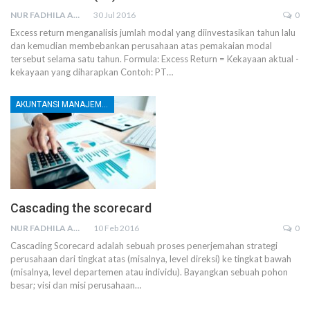
NUR FADHILA AMRI, SE., AK., M.SI
30 Jul 2016
0
Excess return menganalisis jumlah modal yang diinvestasikan tahun lalu
dan kemudian membebankan perusahaan atas pemakaian modal
tersebut selama satu tahun. Formula: Excess Return = Kekayaan aktual -
kekayaan yang diharapkan Contoh: PT…
AKUNTANSI MANAJEMEN DAN BIAYA
Cascading the scorecard
NUR FADHILA AMRI, SE., AK., M.SI
10 Feb 2016
0
Cascading Scorecard adalah sebuah proses penerjemahan strategi
perusahaan dari tingkat atas (misalnya, level direksi) ke tingkat bawah
(misalnya, level departemen atau individu). Bayangkan sebuah pohon
besar; visi dan misi perusahaan…