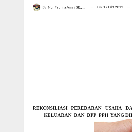
On
17 Okt 2015
By
Nur Fadhila Amri, SE., Ak., M.Si
REKONSILIASI
PEREDARAN
USAHA
DA
KELUARAN
DAN
DPP
PPH
YANG DI