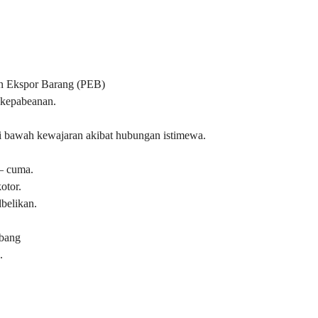
n Ekspor Barang (PEB)
 kepabeanan.
i bawah kewajaran akibat hubungan istimewa.
– cuma.
otor.
belikan.
abang
.