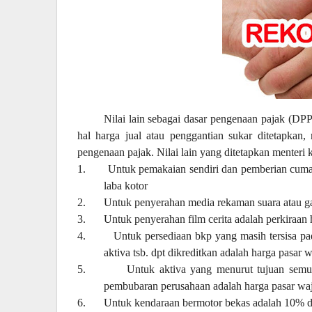
N
ilai lain sebagai dasar pengenaan pajak
(DPP
hal harga jual atau penggantian sukar ditetapkan,
pengenaan pajak
. N
ilai lain yang ditetapkan menteri
1.
U
ntuk pemakaian sendiri dan pemberian cuma-
laba kotor
2.
U
ntuk penyerahan media rekaman suara atau gam
3.
U
ntuk penyerahan film cerita adalah perkiraan ha
4.
U
ntuk persediaan bkp yang masih tersisa p
aktiva tsb. dpt dikreditkan adalah harga pasar w
5.
U
ntuk aktiva yang menurut tujuan semul
pembubaran perusahaan adalah harga pasar wa
6.
U
ntuk kendaraan bermotor bekas adalah 10% dar