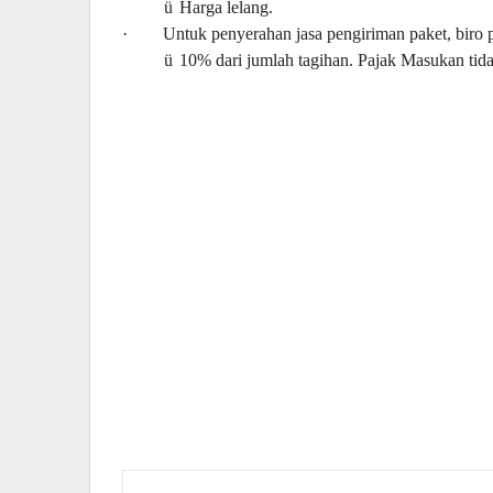
ü
Harga lelang.
·
Untuk penyerahan jasa pengiriman paket, biro p
ü
10% dari jumlah tagihan. Pajak Masukan tida