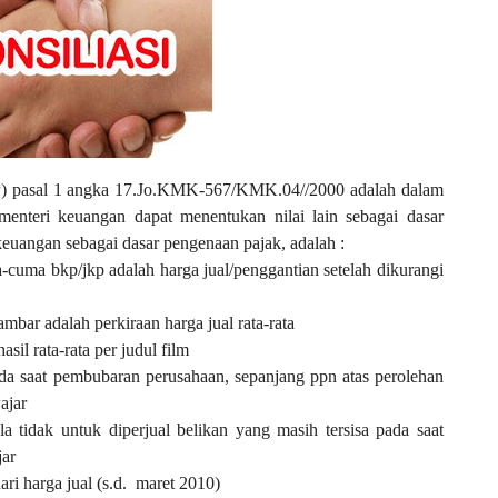
) pasal
1
angka 17.Jo.KMK-567/KMK.04//2000
adalah
d
a
l
a
m
 menteri keuangan dapat menentukan nilai lain sebagai dasar
 keuangan sebagai dasar pengenaan pajak, adalah :
cuma bkp/jkp adalah harga jual/penggantian setelah dikurangi
bar adalah perkiraan harga jual rata-rata
sil rata-rata per judul film
ada saat pembubaran perusahaan, sepanjang ppn atas perolehan
ajar
a tidak untuk diperjual belikan yang masih tersisa pada saat
jar
i harga jual (s.d.
maret 2010)