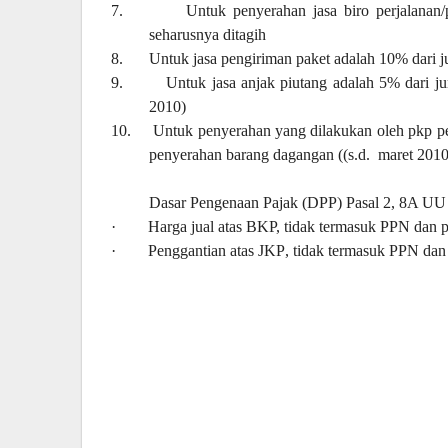
7.
U
ntuk penyerahan jasa biro perjalanan
seharusnya ditagih
8.
U
ntuk jasa pengiriman paket adalah 10% dari j
9.
U
ntuk jasa anjak piutang adalah 5% dari ju
2010)
10.
U
ntuk penyerahan yang dilakukan oleh pkp p
penyerahan barang dagangan ((s.d.
maret 2010
Dasar Pengenaan Pajak (DPP) Pasal 2, 8A U
·
Harga jual atas BKP,
t
idak termasuk PPN dan p
·
Penggantian atas JKP
, t
idak termasuk PPN dan