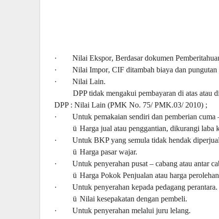
·
Nilai Ekspor
,
Berdasar dokumen Pemberitahua
·
Nilai Impor
,
CIF ditambah biaya dan pungutan
·
Nilai Lain.
DPP tidak mengakui pembayaran di atas atau d
DPP
: Nilai Lain
(
PMK No. 75/ PMK.03/ 2010
) ;
·
Untuk pemakaian sendiri dan pemberian cuma 
ü
Harga jual atau penggantian, dikurangi laba k
·
Untuk BKP yang semula tidak hendak diperjual
ü
Harga pasar wajar.
·
Untuk penyerahan pusat – cabang atau antar c
ü
Harga Pokok Penjualan atau harga perolehan
·
Untuk penyerahan kepada pedagang perantara.
ü
Nilai kesepakatan dengan pembeli.
·
Untuk penyerahan melalui juru lelang.