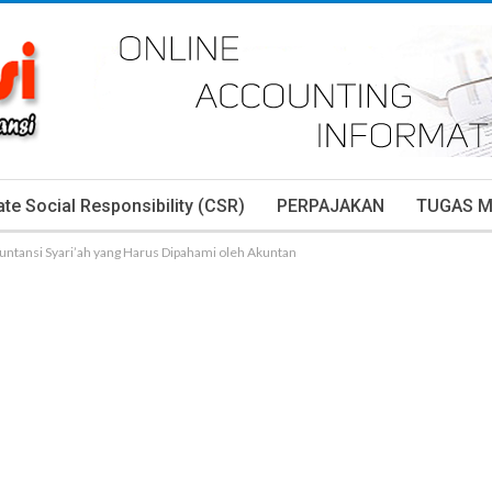
te Social Responsibility (CSR)
PERPAJAKAN
TUGAS 
kuntansi Syari’ah yang Harus Dipahami oleh Akuntan