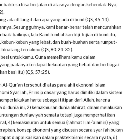
ar bahtera bisa berjalan di atasnya dengan kehendak-Nya,
2).
g ada di langit dan apa yang ada di bumi (QS, 45:13).
annya. Sesungguhnya, kami benar-benar telah mencurahkan
ebaik-baiknya, lalu Kami tumbuhkan biji-bijian di bumi itu,
, kebun-kebun yang lebat, dan buah-buahan serta rumput-
-binatang ternakmu (QS, 80:24-32).
 besi untuk kamu. Guna memelihara kamu dalam
 yang padanya terdapat kekuatan yang hebat dan berbagai
n besi itu) (QS, 57:25).
Al-Qur’an tersebut di atas para ahli ekonomi Islam
omi Syari’ah, Prinsip dasar yang harus dimiliki dalam sistem
 memperlakukan harta sebagai titipan dari Allah, karena
a di dunia ini, 2) kemakmuran dunia akhirat, dalam melakukan
euntungan duniawiyah semata tetapi juga memperhatikan
al, 4) kemakmuran untuk semua (rahmat li al-’alamin) yang
terapkan, konsep ekonomi yang disusun secara syari’ah bukan
dapat diapplikasikan dalam praktek bisnis secara nyata, 6)