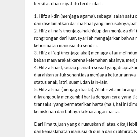
bersifat dharuriyat itu terdiri dari:
1. Hifz al-din (menjaga agama), sebagai salah sat
dan diselamatkan dari hal-hal yang merusaknya, b
2. Hifz al-nafs (menjaga hak hidup dan menjaga diri)
rongrongan dari luar, syari’ah mengajarkan bahwa
kehormatan manusia itu sendiri.
3. Hifz al-’aql (menjaga akal) menjaga atau melin
beban masyarakat karena kelemahan akalnya, menja
4. Hifz al-nasl, setiap pranata sosial yang dicipta
diarahkan untuk senantiasa menjaga keturunannya d
status anak, istri, suami, dan lain-lain.
5. Hifz al-mal (menjaga harta), Allah swt. melara
dilarang pula mengambil harta dengan cara yang tid
transaksi yang bermaterikan harta (mal), hal ini d
kemiskinan dan bahaya kekuarangan harta.
Dari lima tujuan yang dirumuskan di atas, dikaji lebi
dan kemaslahatan manusia di dunia dan di akhirat.