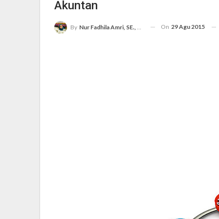
Akuntan
On
29 Agu 2015
By
Nur Fadhila Amri, SE., Ak., M.Si