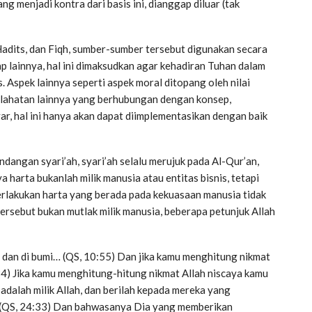
ng menjadi kontra dari basis ini, dianggap diluar (tak
 Hadits, dan Fiqh, sumber-sumber tersebut digunakan secara
ap lainnya, hal ini dimaksudkan agar kehadiran Tuhan dalam
s. Aspek lainnya seperti aspek moral ditopang oleh nilai
slahatan lainnya yang berhubungan dengan konsep,
yar, hal ini hanya akan dapat diimplementasikan dengan baik
ndangan syari’ah, syari’ah selalu merujuk pada Al-Qur’an,
 harta bukanlah milik manusia atau entitas bisnis, tetapi
erlakukan harta yang berada pada kekuasaan manusia tidak
rsebut bukan mutlak milik manusia, beberapa petunjuk Allah
t dan di bumi… (QS, 10:55) Dan jika kamu menghitung nikmat
4) Jika kamu menghitung-hitung nikmat Allah niscaya kamu
adalah milik Allah, dan berilah kepada mereka yang
(QS, 24:33) Dan bahwasanya Dia yang memberikan