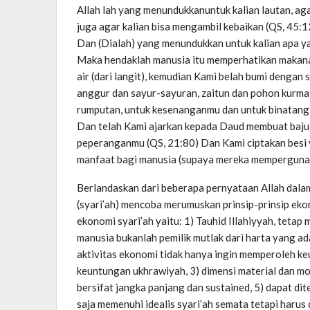
Allah lah yang menundukkanuntuk kalian lautan, ag
juga agar kalian bisa mengambil kebaikan (QS, 45:1
Dan (Dialah) yang menundukkan untuk kalian apa yan
Maka hendaklah manusia itu memperhatikan makan
air (dari langit), kemudian Kami belah bumi dengan s
anggur dan sayur-sayuran, zaitun dan pohon kurma
rumputan, untuk kesenanganmu dan untuk binatang
Dan telah Kami ajarkan kepada Daud membuat baju
peperanganmu (QS, 21:80) Dan Kami ciptakan besi
manfaat bagi manusia (supaya mereka mempergunaka
Berlandaskan dari beberapa pernyataan Allah dalam 
(syari’ah) mencoba merumuskan prinsip-prinsip ekon
ekonomi syari’ah yaitu: 1) Tauhid Illahiyyah, tetap
manusia bukanlah pemilik mutlak dari harta yang ad
aktivitas ekonomi tidak hanya ingin memperoleh k
keuntungan ukhrawiyah, 3) dimensi material dan mor
bersifat jangka panjang dan sustained, 5) dapat di
saja memenuhi idealis syari’ah semata tetapi harus 