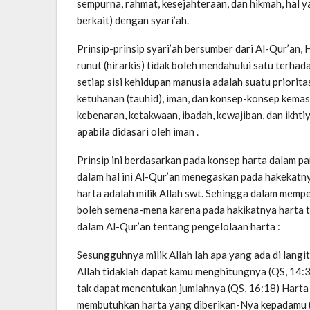
sempurna, rahmat, kesejahteraan, dan hikmah, hal ya
berkait) dengan syari’ah.
Prinsip-prinsip syari’ah bersumber dari Al-Qur’an,
runut (hirarkis) tidak boleh mendahului satu terhad
setiap sisi kehidupan manusia adalah suatu priorita
ketuhanan (tauhid), iman, dan konsep-konsep kema
kebenaran, ketakwaan, ibadah, kewajiban, dan ikhti
apabila didasari oleh iman .
Prinsip ini berdasarkan pada konsep harta dalam pa
dalam hal ini Al-Qur’an menegaskan pada hakekatnya
harta adalah milik Allah swt. Sehingga dalam memp
boleh semena-mena karena pada hakikatnya harta te
dalam Al-Qur’an tentang pengelolaan harta :
Sesungguhnya milik Allah lah apa yang ada di langi
Allah tidaklah dapat kamu menghitungnya (QS, 14:3
tak dapat menentukan jumlahnya (QS, 16:18) Harta 
membutuhkan harta yang diberikan-Nya kepadamu 