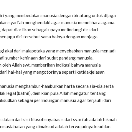
u ciri yang membedakan manusia dengan binatang untuk dijaga
ahkan syari’ah menghendaki agar manusia memelihara agama.
, dapat diartikan sebagai upaya melindungi diri dari
 menjaga diri tersebut sama halnya dengan menjaga
dungi akal dari malapetaka yang menyebabkan manusia menjadi
di sumber kehinaan dari sudut pandang manusia.
kan oleh Allah swt. memberikan indikasi bahwa manusia
ari hal-hal yang mengotorinya seperti ketidakjelasan
ng manusia menghambur-hamburkan harta secara sia-sia serta
ak legal (bathil), demikian pula Allah mengatur tentang
imaksudkan sebagai perlindungan manusia agar terjauhi dari
h dalam dari sisi filosofisnyabasis dari syari’ah adalah hikmah
 Kemaslahatan yang dimaksud adalah terwujudnya keadilan