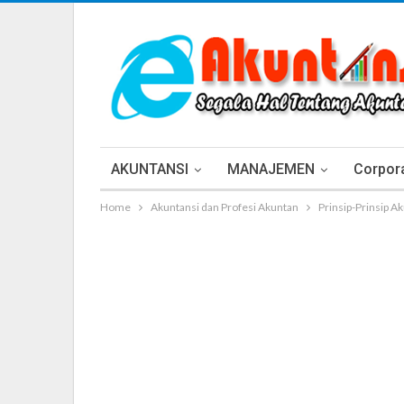
AKUNTANSI
MANAJEMEN
Corpora
Home
Akuntansi dan Profesi Akuntan
Prinsip-Prinsip A