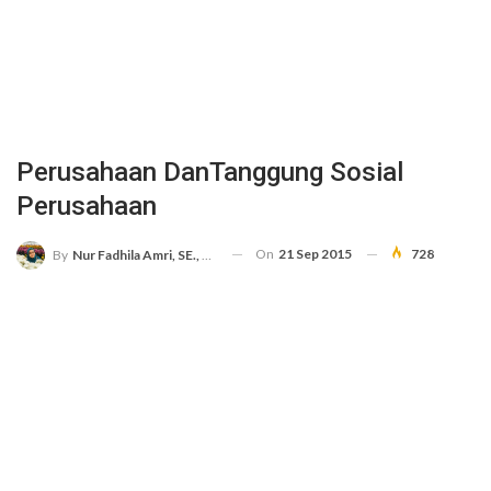
Perusahaan DanTanggung Sosial
Perusahaan
On
21 Sep 2015
728
By
Nur Fadhila Amri, SE., Ak., M.Si