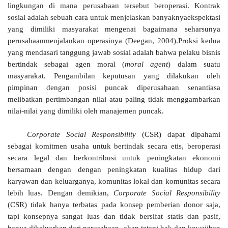
lingkungan di mana perusahaan tersebut beroperasi. Kontrak
sosial adalah sebuah cara untuk menjelaskan banyaknyaekspektasi
yang dimiliki masyarakat mengenai bagaimana seharsunya
perusahaanmenjalankan operasinya (Deegan, 2004).Proksi kedua
yang mendasari tanggung jawab sosial adalah bahwa pelaku bisnis
bertindak sebagai agen moral (
moral agent
) dalam suatu
masyarakat. Pengambilan keputusan yang dilakukan oleh
pimpinan dengan posisi puncak diperusahaan senantiasa
melibatkan pertimbangan nilai atau paling tidak menggambarkan
nilai-nilai yang dimiliki oleh manajemen puncak.
Corporate Social Responsibility
(CSR) dapat dipahami
sebagai komitmen usaha untuk bertindak secara etis, beroperasi
secara legal dan berkontribusi untuk peningkatan ekonomi
bersamaan dengan dengan peningkatan kualitas hidup dari
karyawan dan keluarganya, komunitas lokal dan komunitas secara
lebih luas. Dengan demikian,
Corporate Social Responsibility
(CSR) tidak hanya terbatas pada konsep pemberian donor saja,
tapi konsepnya sangat luas dan tidak bersifat statis dan pasif,
hanya dikeluarkan dari perusahaan, akan tetapi hak dan kewajiban