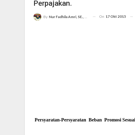
Perpajakan.
On
17 Okt 2015
By
Nur Fadhila Amri, SE., Ak., M.Si
Persyaratan-Persyaratan
Beban
Promosi Sesua