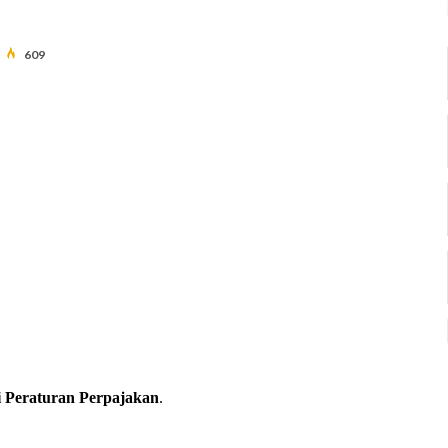
609
i Peraturan Perpajakan
.