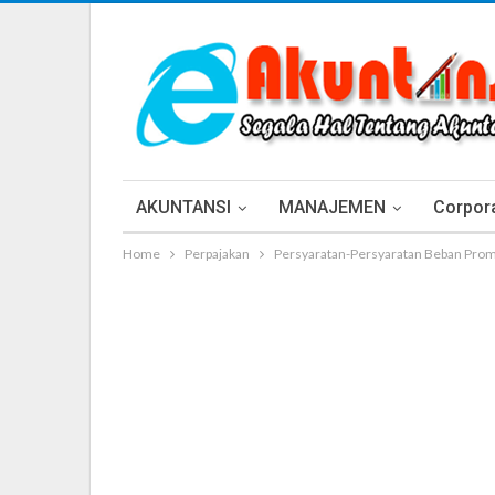
AKUNTANSI
MANAJEMEN
Corpora
Home
Perpajakan
Persyaratan-Persyaratan Beban Promo