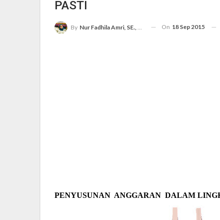
PASTI
On
18 Sep 2015
By
Nur Fadhila Amri, SE., Ak., M.Si
PENYUSUNAN
ANGGARAN
DALAM LING