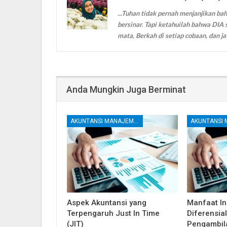
...Tuhan tidak pernah menjanjikan bah
bersinar. Tapi ketahuilah bahwa DIA s
mata, Berkah di setiap cobaan, dan ja
Anda Mungkin Juga Berminat
AKUNTANSI MANAJEMEN DAN BIAYA
Aspek Akuntansi yang
Manfaat In
Terpengaruh Just In Time
Diferensia
(JIT)
Pengambil