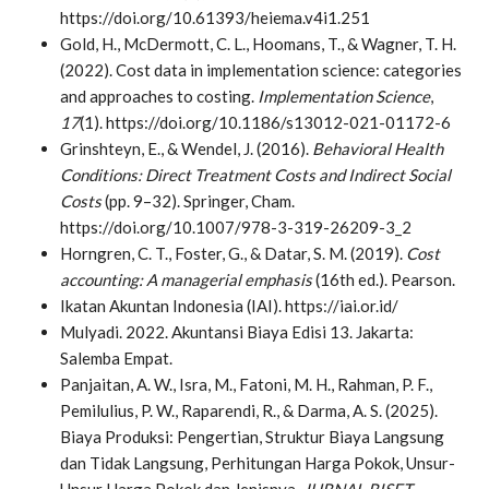
https://doi.org/10.61393/heiema.v4i1.251
Gold, H., McDermott, C. L., Hoomans, T., & Wagner, T. H.
(2022). Cost data in implementation science: categories
and approaches to costing.
Implementation Science
,
17
(1). https://doi.org/10.1186/s13012-021-01172-6
Grinshteyn, E., & Wendel, J. (2016).
Behavioral Health
Conditions: Direct Treatment Costs and Indirect Social
Costs
(pp. 9–32). Springer, Cham.
https://doi.org/10.1007/978-3-319-26209-3_2
Horngren, C. T., Foster, G., & Datar, S. M. (2019).
Cost
accounting: A managerial emphasis
(16th ed.). Pearson.
Ikatan Akuntan Indonesia (IAI). https://iai.or.id/
Mulyadi. 2022. Akuntansi Biaya Edisi 13. Jakarta:
Salemba Empat.
Panjaitan, A. W., Isra, M., Fatoni, M. H., Rahman, P. F.,
Pemilulius, P. W., Raparendi, R., & Darma, A. S. (2025).
Biaya Produksi: Pengertian, Struktur Biaya Langsung
dan Tidak Langsung, Perhitungan Harga Pokok, Unsur-
Unsur Harga Pokok dan Jenisnya.
JURNAL RISET