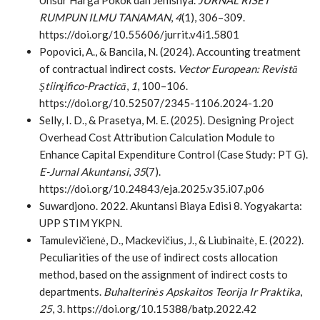
RUMPUN ILMU TANAMAN
,
4
(1), 306–309.
https://doi.org/10.55606/jurrit.v4i1.5801
Popovici, A., & Bancila, N. (2024). Accounting treatment
of contractual indirect costs.
Vector European: Revistă
Ştiinţifico-Practică
,
1
, 100–106.
https://doi.org/10.52507/2345-1106.2024-1.20
Selly, I. D., & Prasetya, M. E. (2025). Designing Project
Overhead Cost Attribution Calculation Module to
Enhance Capital Expenditure Control (Case Study: PT G).
E-Jurnal Akuntansi
,
35
(7).
https://doi.org/10.24843/eja.2025.v35.i07.p06
Suwardjono. 2022. Akuntansi Biaya Edisi 8. Yogyakarta:
UPP STIM YKPN.
Tamulevičienė, D., Mackevičius, J., & Liubinaitė, E. (2022).
Peculiarities of the use of indirect costs allocation
method, based on the assignment of indirect costs to
departments.
Buhalterinės Apskaitos Teorija Ir Praktika
,
25
, 3. https://doi.org/10.15388/batp.2022.42