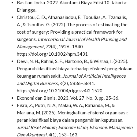
Bastian, Indra. 2022. Akuntansi Biaya Edisi 10. Jakarta:
Erlangga.
Christou, C. D., Athanasiadou, E., Tooulias, A., Tzamalis,
A., & Tsoulfas, G. (2022). The process of estimating the
cost of surgery: Providing a practical framework for
surgeons.
International Journal of Health Planning and
Management
,
37
(4), 1926–1940.
https://doi.org/10.1002/hpm.3431
Dewi, N. H., Rahmi, S. F., Hartono, B., & Wizraa, I. (2025).
Pengaruh klasifikasi biaya terhadap efisiensi pengelolaan
keuangan rumah sakit.
Journal of Artificial Intelligence
and Digital Business
,
4
(2), 5836–5841.
https://doi.org/10.31004/riggs.v4i2.1520
Ekonomi dan Bisnis. 2023. Vol. 27, No. 3, pp. 25-36.
Fikra, Z., Putri, N. A., Malau, W. A., Rafianda, M., &
Mariana, M. (2025). Meningkatkan efisiensi organisasi:
peran klasifikasi biaya dalam pengambilan keputusan.
Jurnal Riset Hukum, Ekonomi Islam, Ekonomi, Manajemen
Dan Akuntansi
,
4
(1), 153–163.