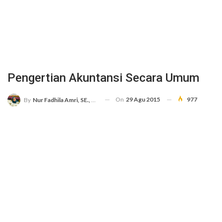
Pengertian Akuntansi Secara Umum
On
29 Agu 2015
977
By
Nur Fadhila Amri, SE., Ak., M.Si