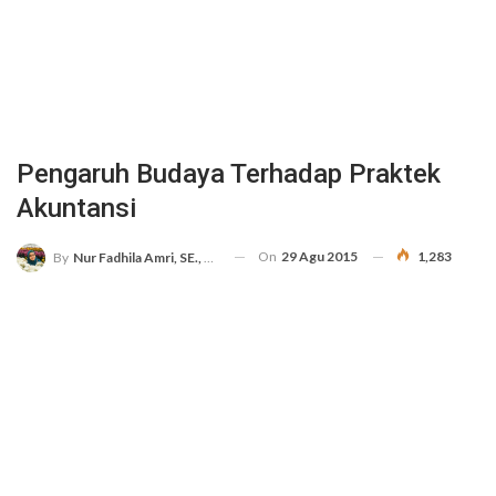
Pengaruh Budaya Terhadap Praktek
Akuntansi
On
29 Agu 2015
1,283
By
Nur Fadhila Amri, SE., Ak., M.Si