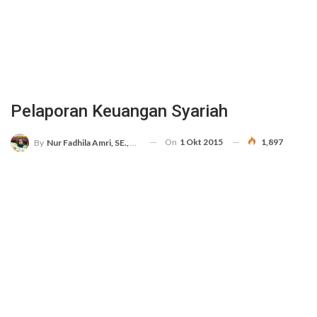
Pelaporan Keuangan Syariah
On
1 Okt 2015
1,897
By
Nur Fadhila Amri, SE., Ak., M.Si