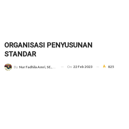
ORGANISASI PENYUSUNAN
STANDAR
On
22 Feb 2023
825
By
Nur Fadhila Amri, SE., Ak., M.Si