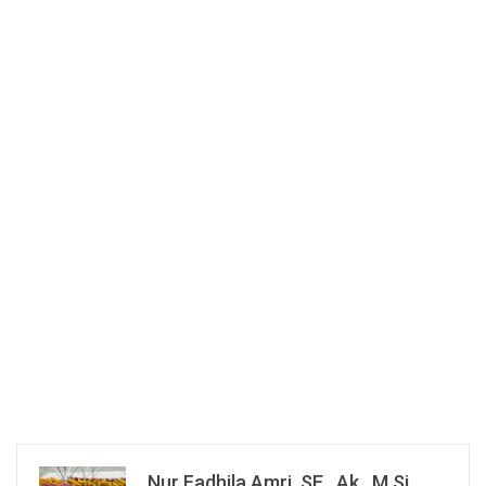
Nur Fadhila Amri, SE., Ak., M.Si