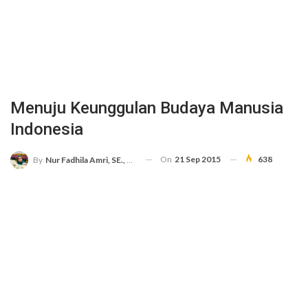
Menuju Keunggulan Budaya Manusia
Indonesia
On
21 Sep 2015
638
By
Nur Fadhila Amri, SE., Ak., M.Si