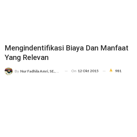
Mengindentifikasi Biaya Dan Manfaat
Yang Relevan
On
12 Okt 2015
981
By
Nur Fadhila Amri, SE., Ak., M.Si