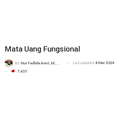
Mata Uang Fungsional
Last updated
8 Mar 2024
By
Nur Fadhila Amri, SE., Ak., M.Si
7,655