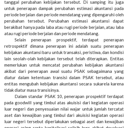
tanggal perubahan kebijakan tersebut. Di samping itu juga
untuk penerapan dampak perubahan estimasi akuntansi pada
periode berjalan dan periode mendatang yang dipengaruhi oleh
perubahan tersebut. Perubahan estimasi akuntansi dapat
berakibat hanya pada laba atau rugi periode berjalan, atau laba
atau rugi periode berjalan dan periode mendatang.
Selain penerapan prospektif, terdapat penerapan
retrospektif dimana penerapan ini adalah suatu penerapan
kebijakan akuntansi baru untuk transaksi, peristiwa, dan kondisi
lain seolah-olah kebijakan tersebut telah diterapkan. Entitas
memerlukan untuk mencatat perubahan kebijakan akuntansi
akibat dari penerapan awal suatu PSAK sebagaimana yang
diatur dalam ketentuan transisi dalam PSAK tersebut, atau
entitas mengubah kebijakan akuntansi secara sukarela karena
tidak diatur masa transisinya.
Dalam standar PSAK 10, penerapan prospektif terdapat
pada goodwill yang timbul atas akuisisi dari kegiatan operasi
luar negeri dan penyesuaian nilai wajar untuk jumlah tercatat
aset dan kewajiban yang timbul dari akuisisi kegiatan operasi
luar negeri tersebut diperlakukan sebagai aset dan kewajiban
operasi asing serta kapitalisasi selisih kurs akibat devaluasi