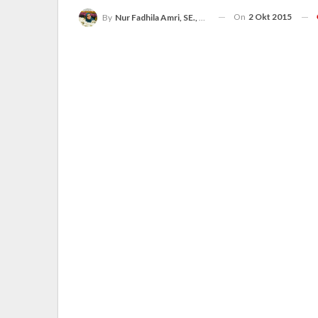
On
2 Okt 2015
By
Nur Fadhila Amri, SE., Ak., M.Si