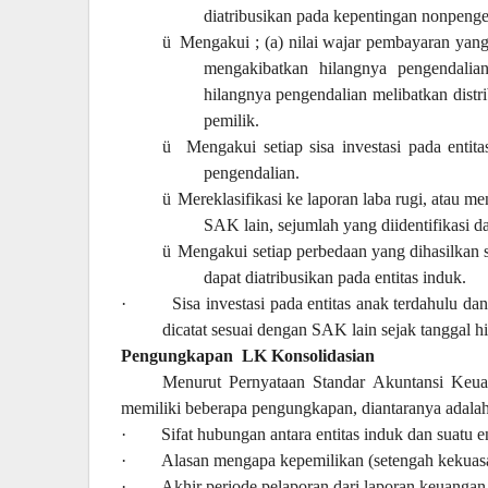
diatribusikan pada kepentingan nonpenge
ü
Mengakui ; (a) nilai wajar pembayaran yang 
mengakibatkan hilangnya pengendalian
hilangnya pengendalian melibatkan distr
pemilik.
ü
Mengakui setiap sisa investasi pada entit
pengendalian.
ü
Mereklasifikasi ke laporan laba rugi, atau me
SAK lain, sejumlah yang diidentifikasi d
ü
Mengakui setiap perbedaan yang dihasilkan 
dapat diatribusikan pada entitas induk.
·
Sisa investasi pada entitas anak terdahulu da
dicatat sesuai dengan SAK lain sejak tanggal h
Pengungkapan
LK Konsolidasian
Menurut Pernyataan Standar Akuntansi Keua
memiliki beberapa pengungkapan, diantaranya adalah
·
Sifat hubungan antara entitas induk dan suatu e
·
Alasan mengapa kepemilikan (setengah kekuasaa
·
Akhir periode pelaporan dari laporan keuangan 