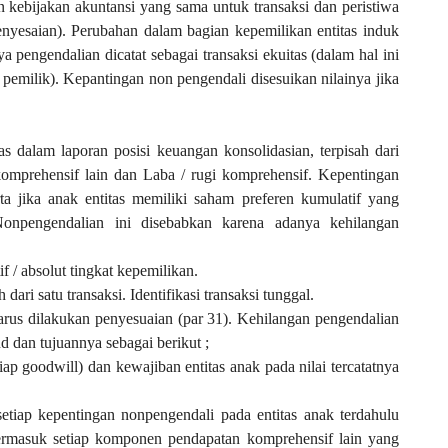
kebijakan akuntansi yang sama untuk transaksi dan peristiwa
enyesaian). Perubahan dalam bagian kepemilikan entitas induk
 pengendalian dicatat sebagai transaksi ekuitas (dalam hal ini
 pemilik). Kepantingan non pengendali disesuikan nilainya jika
s dalam laporan posisi keuangan konsolidasian, terpisah dari
n komprehensif lain dan Laba / rugi komprehensif. Kepentingan
ta jika anak entitas memiliki saham preferen kumulatif yang
. Nonpengendalian ini disebabkan karena adanya kehilangan
f / absolut tingkat kepemilikan.
 dari satu transaksi. Identifikasi transaksi tunggal.
harus dilakukan penyesuaian (par 31). Kehilangan pengendalian
ud dan tujuannya sebagai berikut ;
p goodwill) dan kewajiban entitas anak pada nilai tercatatnya
etiap kepentingan nonpengendali pada entitas anak terdahulu
termasuk setiap komponen pendapatan komprehensif lain yang