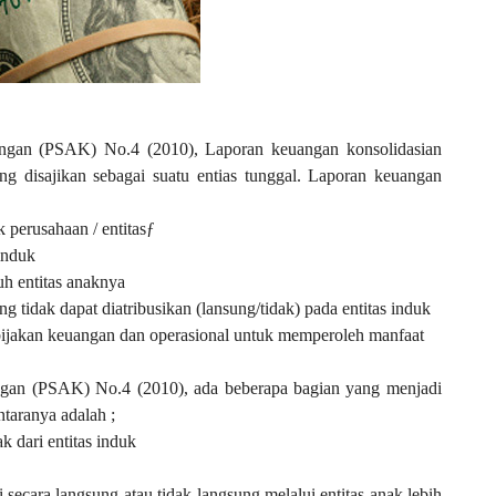
ngan (PSAK) No.4 (2010), Laporan keuangan konsolidasian
g disajikan sebagai suatu entias tunggal. Laporan keuangan
 perusahaan / entitasƒ
induk
uh entitas anaknya
ng tidak dapat diatribusikan (lansung/tidak) pada entitas induk
ijakan keuangan dan operasional untuk memperoleh manfaat
gan (PSAK) No.4 (2010), ada beberapa bagian yang menjadi
ntaranya adalah ;
k dari entitas induk
i secara langsung atau tidak langsung melalui entitas anak lebih