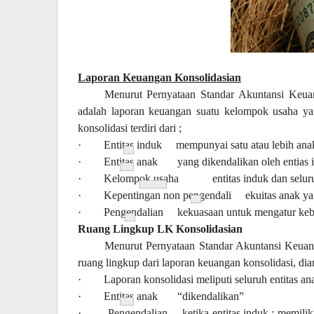
Laporan Keuangan Konsolidasian
Menurut Pernyataan Standar Akuntansi Keua
adalah laporan keuangan suatu kelompok usaha yan
konsolidasi terdiri dari ;
·
Entitas induk
mempunyai satu atau lebih anak
·
Entitas anak
yang dikendalikan oleh entias 
·
Kelompok usaha
entitas induk dan selur
·
Kepentingan non pengendali
ekuitas anak ya
·
Pengendalian
kekuasaan untuk mengatur keb
Ruang Lingkup LK Konsolidasian
Menurut Pernyataan Standar Akuntansi Keuan
ruang lingkup dari laporan keuangan konsolidasi, dia
·
Laporan konsolidasi meliputi seluruh entitas ana
·
Entitas anak
“dikendalikan”
·
Pengendalian
ketika entitas induk : memilik