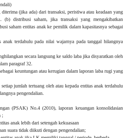
ndali)
diterima (jika ada) dari transaksi, peristiwa atau keadaan yang
. (b) distribusi saham, jika transaksi yang mengakibatkan
ibusi saham entitas anak ke pemilik dalam kapasitasnya sebagai
as anak terdahulu pada nilai wajarnya pada tanggal hilangnya
nghilangkan secara langsung ke saldo laba jika disyaratkan oleh
alam paragraf 32.
sebagai keuntungan atau kerugian dalam laporan laba rugi yang
n setiap jumlah tertuang oleh atau kepada entitas anak terdahulu
ilangnya pengendalian.
ngan (PSAK) No.4 (2010), laporan keuangan konsolidasian
 ;
ntitas anak lebih dari setengah kekuasaan
n suara tidak diikuti dengan pengendalian;
entitas anak jika LK memiliki tanggal / periode
berbeda.