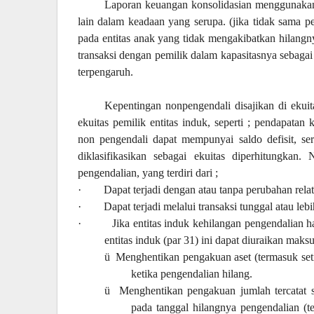
Laporan keuangan konsolidasian menggunakan 
lain dalam keadaan yang serupa. (jika tidak sama p
pada entitas anak yang tidak mengakibatkan hilangnya
transaksi dengan pemilik dalam kapasitasnya sebagai
terpengaruh.
Kepentingan nonpengendali disajikan di ekuita
ekuitas pemilik entitas induk, seperti ; pendapata
non pengendali dapat mempunyai saldo defisit, ser
diklasifikasikan sebagai ekuitas diperhitungkan
pengendalian, yang terdiri dari ;
·
Dapat terjadi dengan atau tanpa perubahan relati
·
Dapat terjadi melalui transaksi tunggal atau lebih
·
Jika entitas induk kehilangan pengendalian 
entitas induk (par 31) ini dapat diuraikan maks
ü
Menghentikan pengakuan aset (termasuk setia
ketika pengendalian hilang.
ü
Menghentikan pengakuan jumlah tercatat s
pada tanggal hilangnya pengendalian (