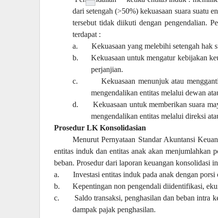
dari setengah (>50%) kekuasaan suara suatu ent
tersebut tidak diikuti dengan pengendalian. P
terdapat :
a.
Kekuasaan yang melebihi setengah hak sua
b.
Kekuasaan untuk mengatur kebijakan keua
perjanjian.
c.
Kekuasaan menunjuk atau mengganti 
mengendalikan entitas melalui dewan atau
d.
Kekuasaan untuk memberikan suara mayor
mengendalikan entitas melalui direksi ata
Prosedur LK Konsolidasian
Menurut Pernyataan Standar Akuntansi Keua
entitas induk dan entitas anak akan menjumlahkan pos
beban. Prosedur dari laporan keuangan konsolidasi ini
a.
Investasi entitas induk pada anak dengan porsi 
b.
Kepentingan non pengendali diidentifikasi, ekui
c.
Saldo transaksi, penghasilan dan beban intra 
dampak pajak penghasilan.