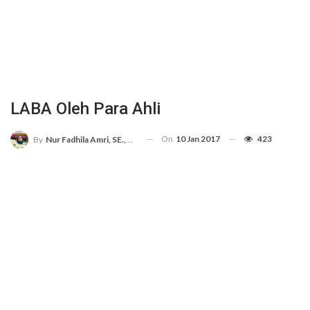
LABA Oleh Para Ahli
On
10 Jan 2017
423
By
Nur Fadhila Amri, SE., Ak., M.Si