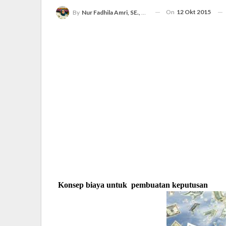
On
12 Okt 2015
By
Nur Fadhila Amri, SE., Ak., M.Si
Konsep biaya untuk pembuatan keputusan