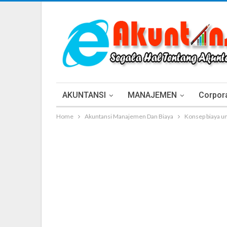
AKUNTANSI
MANAJEMEN
Corpora
Home
Akuntansi Manajemen Dan Biaya
Konsep biaya u