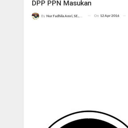
DPP PPN Masukan
On
12 Apr 2016
By
Nur Fadhila Amri, SE., Ak., M.Si