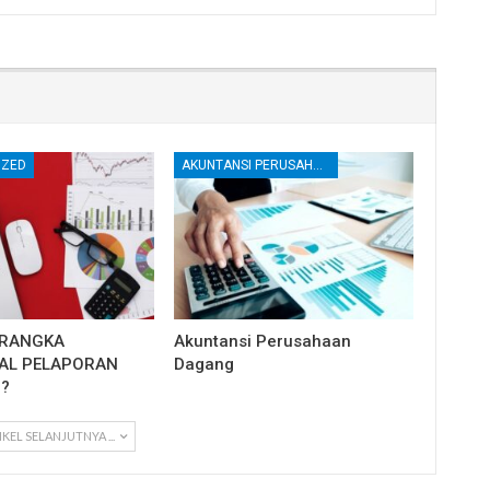
IZED
AKUNTANSI PERUSAHAAN DAGANG
ERANGKA
Akuntansi Perusahaan
AL PELAPORAN
Dagang
?
IKEL SELANJUTNYA ...