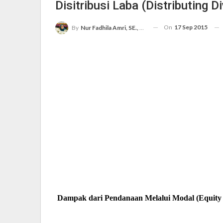
Disitribusi Laba (Distributing D
On
17 Sep 2015
By
Nur Fadhila Amri, SE., Ak., M.Si
Dampak dari Pendanaan Melalui Modal (Equity Fi