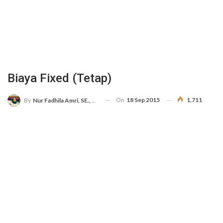
Biaya Fixed (Tetap)
On
18 Sep 2015
1,711
By
Nur Fadhila Amri, SE., Ak., M.Si