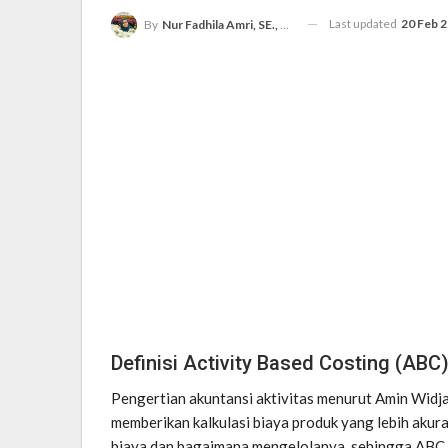
Last updated
20 Feb 
By
Nur Fadhila Amri, SE., Ak., M.Si
Definisi Activity Based Costing (ABC
Pengertian akuntansi aktivitas menurut Amin Widja
memberikan kalkulasi biaya produk yang lebih akur
biaya dan bagaimana mengelolanya, sehingga ABC 