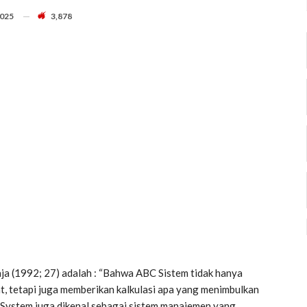
2025
3,878
)
ja (1992; 27) adalah : “Bahwa ABC Sistem tidak hanya
at, tetapi juga memberikan kalkulasi apa yang menimbulkan
System juga dikenal sebagai sistem manajemen yang